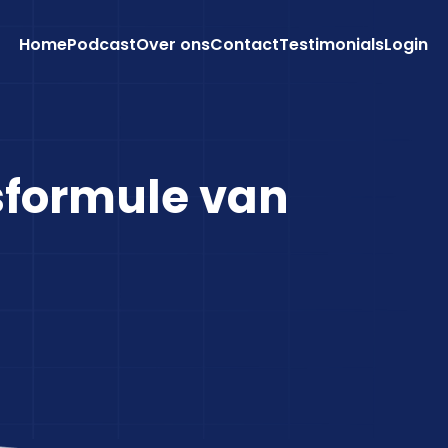
Home
Podcast
Over ons
Contact
Testimonials
Login
sformule van