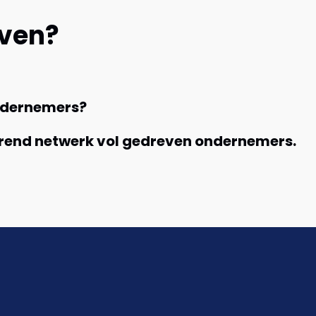
even?
ondernemers?
verend netwerk vol gedreven ondernemers.