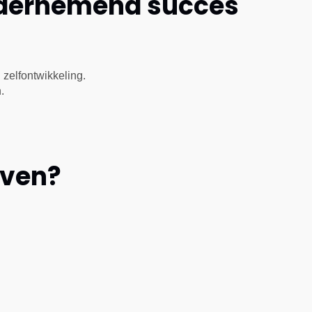
 Ondernemend succes
zelfontwikkeling.
.
even?