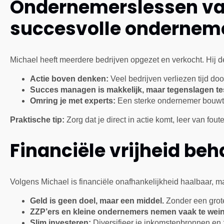
Ondernemerslessen van
succesvolle ondernem
Michael heeft meerdere bedrijven opgezet en verkocht. Hij de
Actie boven denken:
Veel bedrijven verliezen tijd do
Succes managen is makkelijk, maar tegenslagen tes
Omring je met experts:
Een sterke ondernemer bouwt e
Praktische tip:
Zorg dat je direct in actie komt, leer van fout
Financiële vrijheid be
Volgens Michael is financiële onafhankelijkheid haalbaar, ma
Geld is geen doel, maar een middel.
Zonder een grote
ZZP’ers en kleine ondernemers nemen vaak te wein
Slim investeren:
Diversifieer je inkomstenbronnen en 