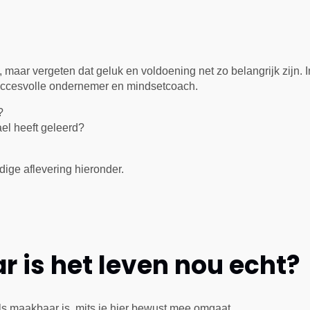
 maar vergeten dat geluk en voldoening net zo belangrijk zijn. 
succesvolle ondernemer en mindsetcoach.
?
el heeft geleerd?
dige aflevering hieronder.
 is het leven nou echt?
els maakbaar is, mits je hier bewust mee omgaat.